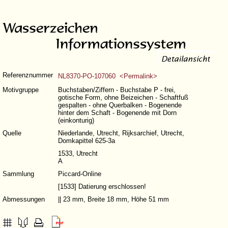
Referenznummer
NL8370-PO-107060 <Permalink>
Motivgruppe
Buchstaben/Ziffern - Buchstabe P - frei,
gotische Form, ohne Beizeichen - Schaftfuß
gespalten - ohne Querbalken - Bogenende
hinter dem Schaft - Bogenende mit Dorn
(einkonturig)
Quelle
Niederlande, Utrecht, Rijksarchief, Utrecht,
Domkapittel 625-3a
1533, Utrecht
A
Sammlung
Piccard-Online
[1533] Datierung erschlossen!
Abmessungen
|| 23 mm, Breite 18 mm, Höhe 51 mm