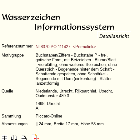
Referenznummer
NL8370-PO-111427 <Permalink>
Motivgruppe
Buchstaben/Ziffern - Buchstabe P - frei,
gotische Form, mit Beizeichen - Blume/Blatt
- vierblättrig, ohne weiteres Beizeichen, ohne
Querstrich - Bogenende hinter dem Schaft -
Schaftende gespalten, ohne Schnörkel -
Bogenende mit Dorn (einkonturig) - Blätter
lanzettförmig
Quelle
Niederlande, Utrecht, Rijksarchief, Utrecht,
Oudmunster 489-3
1498, Utrecht
A
Sammlung
Piccard-Online
Abmessungen
|| 24 mm, Breite 17 mm, Höhe 58 mm