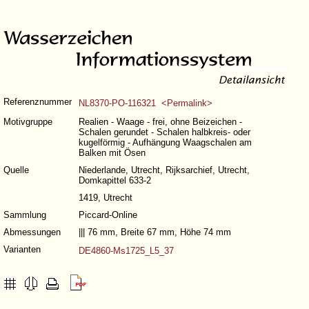
Referenznummer
NL8370-PO-116321 <Permalink>
Motivgruppe
Realien - Waage - frei, ohne Beizeichen -
Schalen gerundet - Schalen halbkreis- oder
kugelförmig - Aufhängung Waagschalen am
Balken mit Ösen
Quelle
Niederlande, Utrecht, Rijksarchief, Utrecht,
Domkapittel 633-2
1419, Utrecht
Sammlung
Piccard-Online
Abmessungen
||| 76 mm, Breite 67 mm, Höhe 74 mm
Varianten
DE4860-Ms1725_L5_37