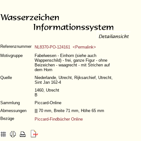
Referenznummer
NL8370-PO-124161 <Permalink>
Motivgruppe
Fabelwesen - Einhorn (siehe auch
Wappenschild) - frei, ganze Figur - ohne
Beizeichen - waagrecht - mit Strichen auf
dem Horn
Quelle
Niederlande, Utrecht, Rijksarchief, Utrecht,
Sint Jan 162-4
1460, Utrecht
B
Sammlung
Piccard-Online
Abmessungen
||| 70 mm, Breite 71 mm, Höhe 65 mm
Bezüge
Piccard-Findbücher Online