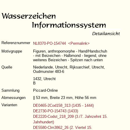
Referenznummer
NL8370-PO-154744 <Permalink>
Motivgruppe
Figuren, anthropomorphe - Hand/Handschuh
- mit Beizeichen - Halbmond - liegend, ohne
weiteres Beizeichen - Spitzen nach unten
Quelle
Niederlande, Utrecht, Rijksarchief, Utrecht,
Oudmunster 483-6
1432, Utrecht
B
Sammlung
Piccard-Online
Abmessungen
|| 53 mm, Breite 23 mm, Höhe 56 mm
Varianten
DE0465-2Cod158_313 (1435 - 1444)
DE2730-PO-154743 (1433)
DE2220-Codst_218_209 (3./7. Jahrzehnt 15.
Jahrhundert)
DE5580-Clm3862_26 (2. Viertel 15.