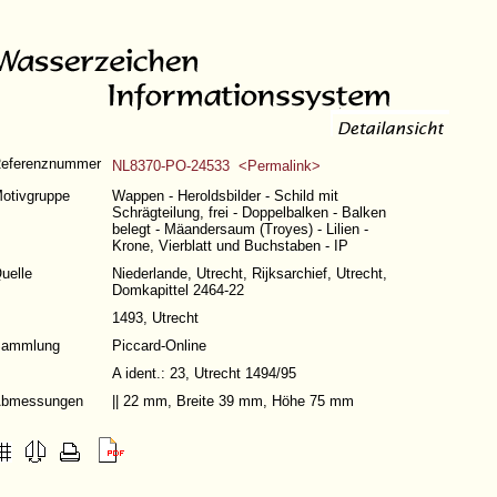
eferenznummer
NL8370-PO-24533 <Permalink>
otivgruppe
Wappen - Heroldsbilder - Schild mit
Schrägteilung, frei - Doppelbalken - Balken
belegt - Mäandersaum (Troyes) - Lilien -
Krone, Vierblatt und Buchstaben - IP
uelle
Niederlande, Utrecht, Rijksarchief, Utrecht,
Domkapittel 2464-22
1493, Utrecht
ammlung
Piccard-Online
A ident.: 23, Utrecht 1494/95
bmessungen
|| 22 mm, Breite 39 mm, Höhe 75 mm