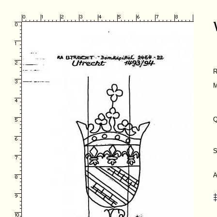
R
M
Q
S
A