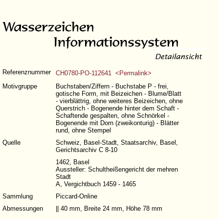
Referenznummer
CH0780-PO-112641 <Permalink>
Motivgruppe
Buchstaben/Ziffern - Buchstabe P - frei,
gotische Form, mit Beizeichen - Blume/Blatt
- vierblättrig, ohne weiteres Beizeichen, ohne
Querstrich - Bogenende hinter dem Schaft -
Schaftende gespalten, ohne Schnörkel -
Bogenende mit Dorn (zweikonturig) - Blätter
rund, ohne Stempel
Quelle
Schweiz, Basel-Stadt, Staatsarchiv, Basel,
Gerichtsarchiv C 8-10
1462, Basel
Aussteller: Schultheißengericht der mehren
Stadt
A, Vergichtbuch 1459 - 1465
Sammlung
Piccard-Online
Abmessungen
|| 40 mm, Breite 24 mm, Höhe 78 mm