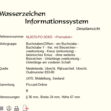
Referenznummer
NL8370-PO-30303 <Permalink>
Motivgruppe
Buchstaben/Ziffern - ein Buchstabe -
Buchstabe Y - frei, mit Beizeichen -
zweikonturig - Kreuz (einkonturig) -
lateinisches Kreuz - ohne weiteres
Beizeichen - Unterlänge zweikonturig -
Unterlänge am vorderen Schaft
Quelle
Niederlande, Utrecht, Rijksarchief, Utrecht,
Oudmunster 833-80
1470, Middelburg, Seeland
Sammlung
Piccard-Online
B
Abmessungen
|| 36 mm, Breite 24 mm, Höhe 67 mm