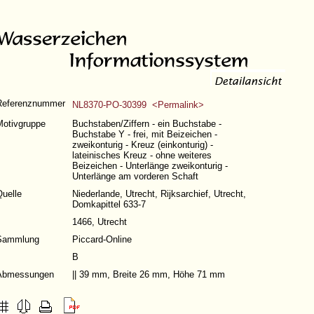
Referenznummer
NL8370-PO-30399 <Permalink>
Motivgruppe
Buchstaben/Ziffern - ein Buchstabe -
Buchstabe Y - frei, mit Beizeichen -
zweikonturig - Kreuz (einkonturig) -
lateinisches Kreuz - ohne weiteres
Beizeichen - Unterlänge zweikonturig -
Unterlänge am vorderen Schaft
Quelle
Niederlande, Utrecht, Rijksarchief, Utrecht,
Domkapittel 633-7
1466, Utrecht
Sammlung
Piccard-Online
B
Abmessungen
|| 39 mm, Breite 26 mm, Höhe 71 mm