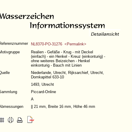
Referenznummer
NL8370-PO-31276 <Permalink>
Motivgruppe
Realien - Gefäße - Krug - mit Deckel
(einfach) - ein Henkel - Kreuz (einkonturig) -
ohne weiteres Beizeichen - Henkel
einkonturig - Bauch mit Linien
Quelle
Niederlande, Utrecht, Rijksarchief, Utrecht,
Domkapittel 633-10
1493, Utrecht
Sammlung
Piccard-Online
A
Abmessungen
|| 21 mm, Breite 16 mm, Höhe 46 mm