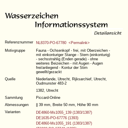
Referenznummer
NL8370-PO-67780 <Permalink>
Motivgruppe
Fauna - Ochsenkopf - frei, mit Oberzeichen -
mit einkonturiger Stange - Stern (einkonturig)
- sechsstrahlig (Enden gerade) - ohne
weiteres Beizeichen - mit Augen - Augen
frei/anliegend - Kontur der Stirn
gewellt/gezackt
Quelle
Niederlande, Utrecht, Rijksarchief, Utrecht,
Oudmunster 483-2
1382, Utrecht
Sammlung
Piccard-Online
Abmessungen
|| 39 mm, Breite 50 mm, Höhe 90 mm
Varianten
DE4860-Ms1055_139 (1383/1387)
DE1635-PO-67776 (1393)
DE4860-Ms1055_191 (1383/1387)