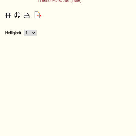
IT6900-PO-67749 (1385)
Helligkeit