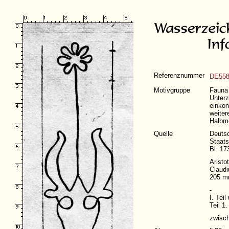
Referenznummer
DE558
Motivgruppe
Fauna 
Unterz
einkon
weiter
Halbmo
Quelle
Deuts
Staats
Bl. 17
Aristo
Claudi
205 m
-
I. Teil
Teil 1.
zwisc