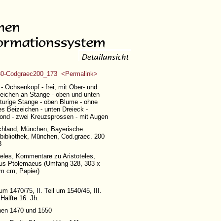
0-Codgraec200_173 <Permalink>
- Ochsenkopf - frei, mit Ober- und
eichen an Stange - oben und unten
turige Stange - oben Blume - ohne
es Beizeichen - unten Dreieck -
nd - zwei Kreuzsprossen - mit Augen
chland, München, Bayerische
bibliothek, München, Cod.graec. 200
3
teles, Kommentare zu Aristoteles,
us Ptolemaeus (
Umfang 328
, 303 x
m cm, Papier)
 um 1470/75, II. Teil um 1540/45, III.
 Hälfte 16. Jh.
hen 1470 und 1550