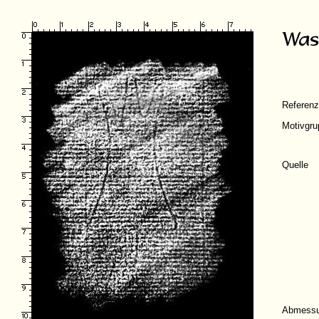
Referen
Motivgru
Quelle
Abmess