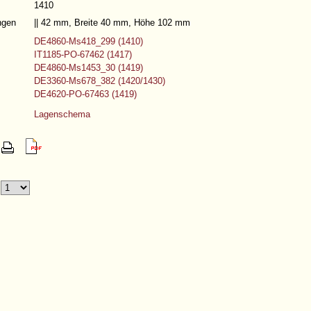
1410
ngen
|| 42 mm, Breite 40 mm, Höhe 102 mm
DE4860-Ms418_299 (1410)
IT1185-PO-67462 (1417)
DE4860-Ms1453_30 (1419)
DE3360-Ms678_382 (1420/1430)
DE4620-PO-67463 (1419)
Lagenschema
t