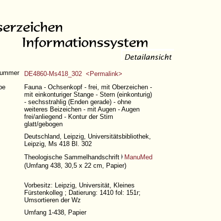
nummer
DE4860-Ms418_302 <Permalink>
pe
Fauna - Ochsenkopf - frei, mit Oberzeichen -
mit einkonturiger Stange - Stern (einkonturig)
- sechsstrahlig (Enden gerade) - ohne
weiteres Beizeichen - mit Augen - Augen
frei/anliegend - Kontur der Stirn
glatt/gebogen
Deutschland, Leipzig, Universitätsbibliothek,
Leipzig, Ms 418 Bl. 302
Theologische Sammelhandschrift
ManuMed
(
Umfang 438
, 30,5 x 22 cm, Papier)
Vorbesitz: Leipzig, Universität, Kleines
Fürstenkolleg ; Datierung: 1410 fol: 151r;
Umsortieren der Wz
Umfang 1-438
, Papier