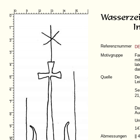
Referenznummer
DE
Motivgruppe
Fa
mi
lat
da
Quelle
De
Le
Se
21
Dat
Au
Um
14
Abmessungen
||