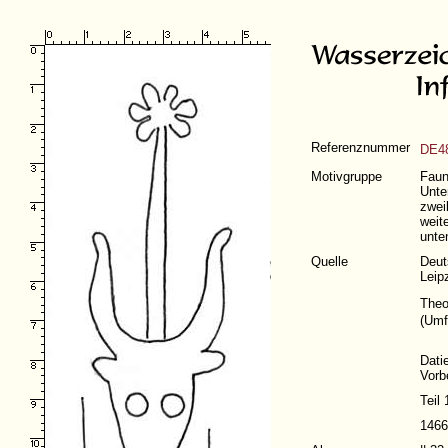
Referenznummer
DE4
Motivgruppe
Faun
Unte
zwei
weit
unte
Quelle
Deut
Leip
Theo
(
Umf
Dati
Vorb
Teil 
1466