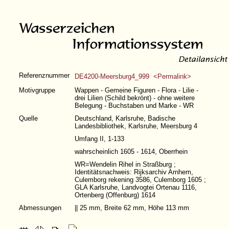
Referenznummer
DE4200-Meersburg4_999 <Permalink>
Motivgruppe
Wappen - Gemeine Figuren - Flora - Lilie -
drei Lilien (Schild bekrönt) - ohne weitere
Belegung - Buchstaben und Marke - WR
Quelle
Deutschland, Karlsruhe, Badische
Landesbibliothek, Karlsruhe, Meersburg 4
Umfang II, 1-133
wahrscheinlich 1605 - 1614, Oberrhein
WR=Wendelin Rihel in Straßburg ;
Identitätsnachweis: Rijksarchiv Arnhem,
Culemborg rekening 3586, Culemborg 1605 ;
GLA Karlsruhe, Landvogtei Ortenau 1116,
Ortenberg (Offenburg) 1614
Abmessungen
|| 25 mm, Breite 62 mm, Höhe 113 mm