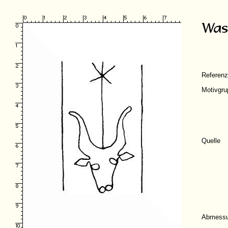
Referen
Motivgru
Quelle
Abmess