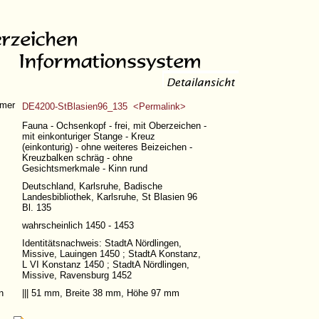
mer
DE4200-StBlasien96_135 <Permalink>
Fauna - Ochsenkopf - frei, mit Oberzeichen -
mit einkonturiger Stange - Kreuz
(einkonturig) - ohne weiteres Beizeichen -
Kreuzbalken schräg - ohne
Gesichtsmerkmale - Kinn rund
Deutschland, Karlsruhe, Badische
Landesbibliothek, Karlsruhe, St Blasien 96
Bl. 135
wahrscheinlich 1450 - 1453
Identitätsnachweis: StadtA Nördlingen,
Missive, Lauingen 1450 ; StadtA Konstanz,
L VI Konstanz 1450 ; StadtA Nördlingen,
Missive, Ravensburg 1452
n
||| 51 mm, Breite 38 mm, Höhe 97 mm