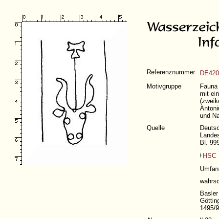
Referenznummer
DE420
Motivgruppe
Fauna 
mit ei
(zweik
Antoni
und Na
Quelle
Deutsc
Landes
Bl. 99
HSC
Umfan
wahrsc
Basler
Göttin
1495/