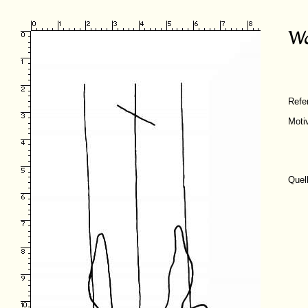
Refe
Moti
Quel