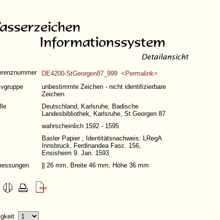
erenznummer
DE4200-StGeorgen87_999 <Permalink>
ivgruppe
unbestimmte Zeichen - nicht identifizierbare
Zeichen
lle
Deutschland, Karlsruhe, Badische
Landesbibliothek, Karlsruhe, St Georgen 87
wahrscheinlich 1592 - 1595
Basler Papier ; Identitätsnachweis: LRegA
Innsbruck, Ferdinandea Fasc. 156,
Ensisheim 9. Jan. 1593
essungen
|| 26 mm, Breite 46 mm, Höhe 36 mm
ligkeit