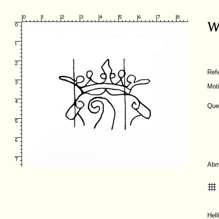
Ref
Mot
Que
Abm
Hel