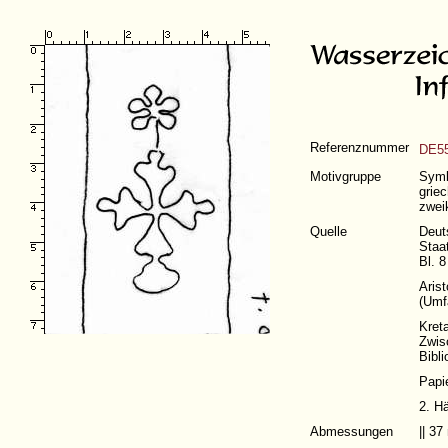
Referenznummer
DE55
Motivgruppe
Symb
grie
zweik
Quelle
Deut
Staa
Bl. 8
Aris
(
Umf
Kreta
Zwis
Bibl
Papi
2. Hä
Abmessungen
|| 3