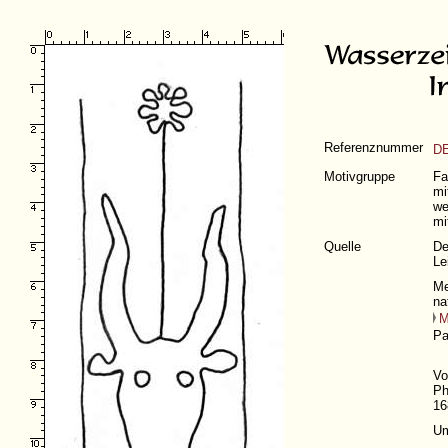
Referenznummer
DE
Motivgruppe
Fa
mi
we
mi
Quelle
De
Le
Me
na
M
Pa
Vo
Ph
16
Um