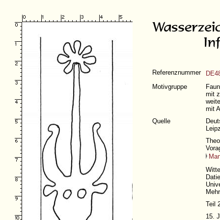
Referenznummer
DE48
Motivgruppe
Faun
mit 
weite
mit 
Quelle
Deuts
Leip
Theo
Vora
Ma
Witt
Datie
Unive
Mehrt
Teil 
15. 