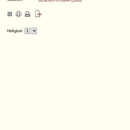
DE4200-PO-33684 (1585)
Helligkeit