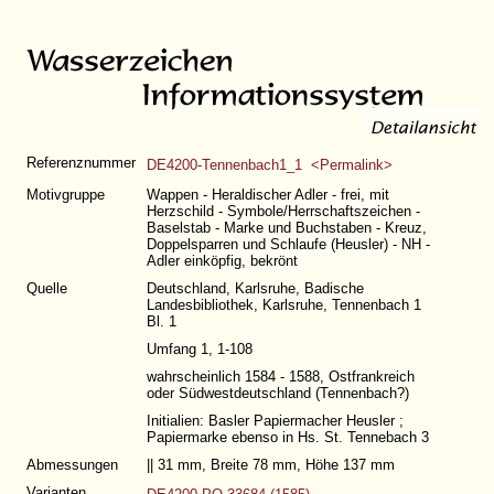
Referenznummer
DE4200-Tennenbach1_1 <Permalink>
Motivgruppe
Wappen - Heraldischer Adler - frei, mit
Herzschild - Symbole/Herrschaftszeichen -
Baselstab - Marke und Buchstaben - Kreuz,
Doppelsparren und Schlaufe (Heusler) - NH -
Adler einköpfig, bekrönt
Quelle
Deutschland, Karlsruhe, Badische
Landesbibliothek, Karlsruhe, Tennenbach 1
Bl. 1
Umfang 1, 1-108
wahrscheinlich 1584 - 1588, Ostfrankreich
oder Südwestdeutschland (Tennenbach?)
Initialien: Basler Papiermacher Heusler ;
Papiermarke ebenso in Hs. St. Tennebach 3
Abmessungen
|| 31 mm, Breite 78 mm, Höhe 137 mm
Varianten