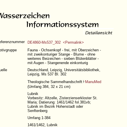
eferenznummer
DE4860-Ms537_302 <Permalink>
otivgruppe
Fauna - Ochsenkopf - frei, mit Oberzeichen -
mit zweikonturiger Stange - Blume - ohne
weiteres Beizeichen - sieben Blütenblätter -
mit Augen - Stangenende einkonturig
uelle
Deutschland, Leipzig, Universitätsbibliothek,
Leipzig, Ms 537 Bl. 302
Theologische Sammelhandschrift
ManuMed
(
Umfang 384
, 32 x 21 cm)
Lubnik
Vorbesitz: Altzelle, Zisterzienserkloster St.
Maria; Datierung: 1461/1462 fol.381vb;
Lubnik im Bezirk Hohenstadt oder
Senftenberg
Umfang 1-384
1461/1462, Lubnik