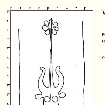
R
M
Q