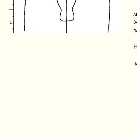
A
B
R
H