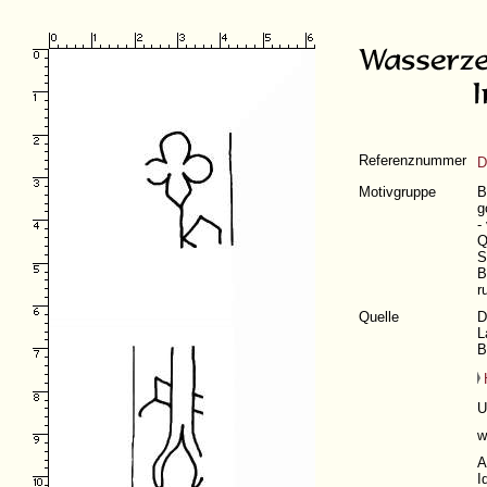
Referenznummer
D
Motivgruppe
B
g
-
Q
S
B
r
Quelle
D
L
B
U
w
A
I