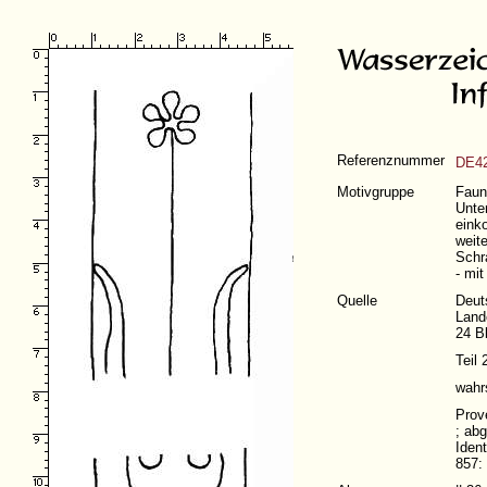
Referenznummer
DE42
Motivgruppe
Faun
Unte
eink
weit
Schr
- mi
Quelle
Deut
Land
24 Bl
Teil 
wahr
Prov
; ab
Iden
857: