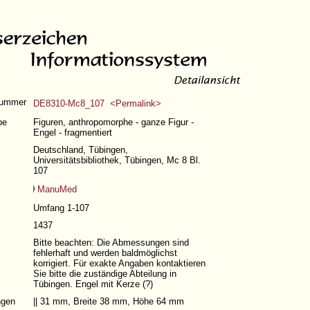
nummer
DE8310-Mc8_107 <Permalink>
pe
Figuren, anthropomorphe - ganze Figur -
Engel - fragmentiert
Deutschland, Tübingen,
Universitätsbibliothek, Tübingen, Mc 8 Bl.
107
ManuMed
Umfang 1-107
1437
Bitte beachten: Die Abmessungen sind
fehlerhaft und werden baldmöglichst
korrigiert. Für exakte Angaben kontaktieren
Sie bitte die zuständige Abteilung in
Tübingen. Engel mit Kerze (?)
gen
|| 31 mm, Breite 38 mm, Höhe 64 mm