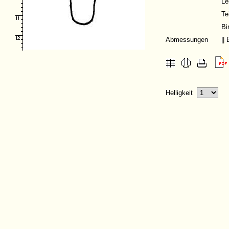
Le
Te
Bi
Abmessungen
||
Helligkeit