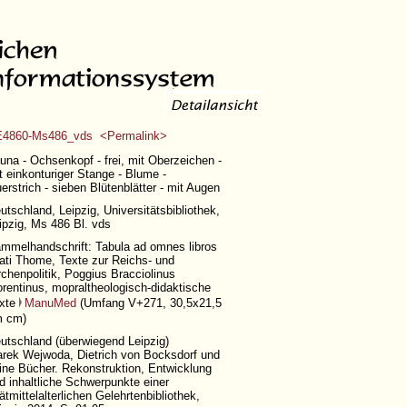
4860-Ms486_vds <Permalink>
una - Ochsenkopf - frei, mit Oberzeichen -
t einkonturiger Stange - Blume -
erstrich - sieben Blütenblätter - mit Augen
utschland, Leipzig, Universitätsbibliothek,
ipzig, Ms 486 Bl. vds
mmelhandschrift: Tabula ad omnes libros
ati Thome, Texte zur Reichs- und
rchenpolitik, Poggius Bracciolinus
orentinus, mopraltheologisch-didaktische
xte
ManuMed
(
Umfang V+271
, 30,5x21,5
 cm)
utschland (überwiegend Leipzig)
rek Wejwoda, Dietrich von Bocksdorf und
ine Bücher. Rekonstruktion, Entwicklung
d inhaltliche Schwerpunkte einer
ätmittelalterlichen Gelehrtenbibliothek,