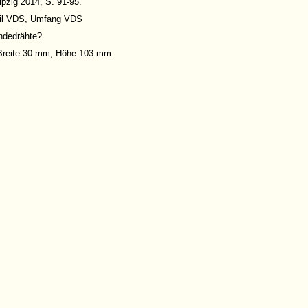
ipzig 2014, S. 91-95.
il VDS,
Umfang VDS
ndedrähte?
 Breite 30 mm, Höhe 103 mm