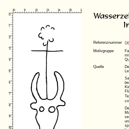
Referenznummer
DE
Motivgruppe
Fa
mi
Qu
Quelle
De
Le
Sa
be
Ki
Fl
Te
cm
De
Ma
se
un
sp