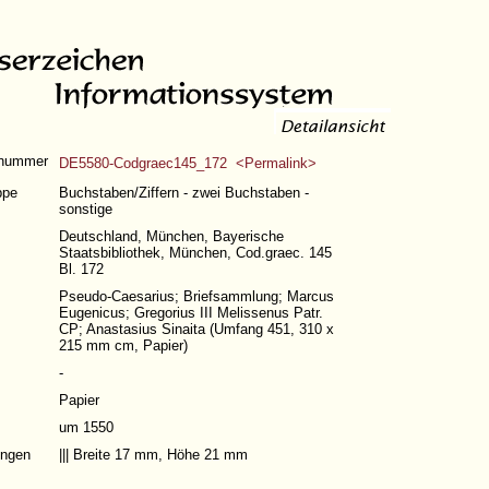
znummer
DE5580-Codgraec145_172 <Permalink>
ppe
Buchstaben/Ziffern - zwei Buchstaben -
sonstige
Deutschland, München, Bayerische
Staatsbibliothek, München, Cod.graec. 145
Bl. 172
Pseudo-Caesarius; Briefsammlung; Marcus
Eugenicus; Gregorius III Melissenus Patr.
CP; Anastasius Sinaita (
Umfang 451
, 310 x
215 mm cm, Papier)
-
Papier
um 1550
ngen
||| Breite 17 mm, Höhe 21 mm