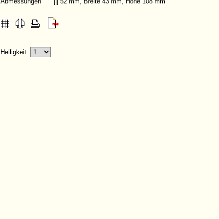
Abmessungen
||| 52 mm, Breite 43 mm, Höhe 108 mm
Helligkeit