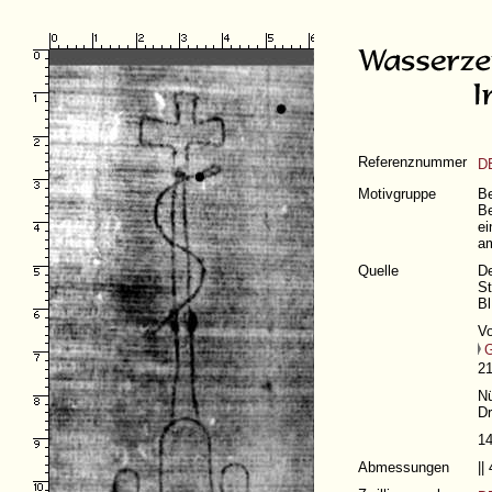
Referenznummer
D
Motivgruppe
Be
Be
ei
am
Quelle
De
St
Bl
Vo
21
Nü
Dr
1
Abmessungen
||