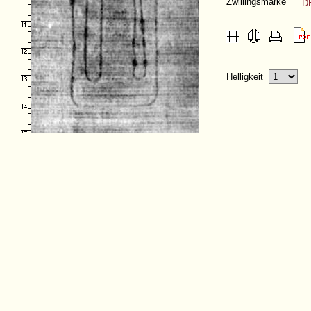
Zwillingsmarke
D
Helligkeit