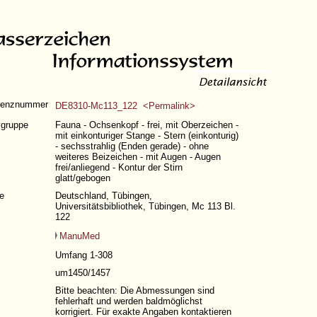
renznummer
DE8310-Mc113_122 <Permalink>
vgruppe
Fauna - Ochsenkopf - frei, mit Oberzeichen -
mit einkonturiger Stange - Stern (einkonturig)
- sechsstrahlig (Enden gerade) - ohne
weiteres Beizeichen - mit Augen - Augen
frei/anliegend - Kontur der Stirn
glatt/gebogen
e
Deutschland, Tübingen,
Universitätsbibliothek, Tübingen, Mc 113 Bl.
122
ManuMed
Umfang 1-308
um1450/1457
Bitte beachten: Die Abmessungen sind
fehlerhaft und werden baldmöglichst
korrigiert. Für exakte Angaben kontaktieren