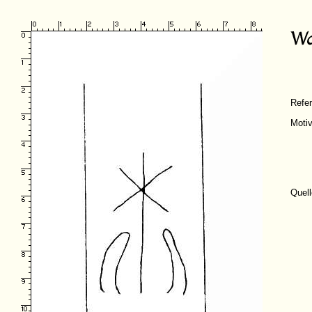
Refe
Moti
Quell