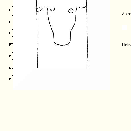
Abme
Helli