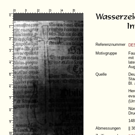
Referenznummer
DE5
Motivgruppe
Fau
mit
lat
Au
Quelle
Deu
Sta
Bl.
Her
eva
(
Um
Nür
Dru
148
Abmessungen
|| 