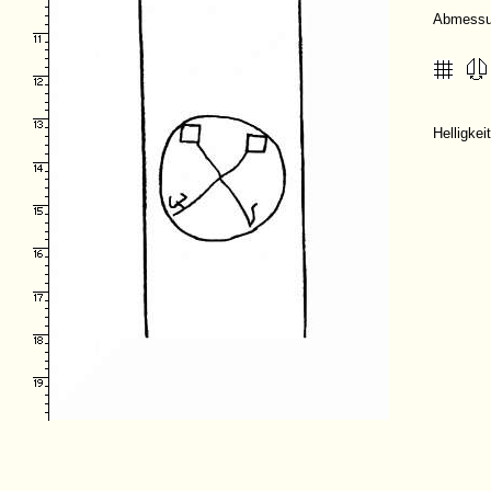
Abmessu
Helligke