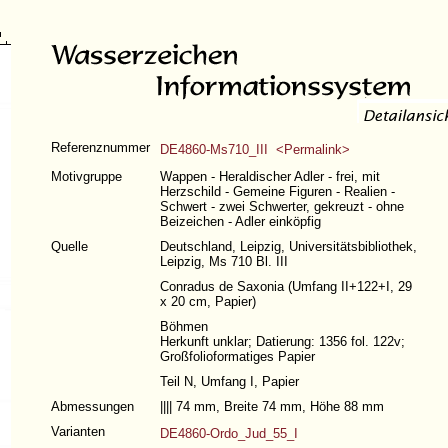
Referenznummer
DE4860-Ms710_III <Permalink>
Motivgruppe
Wappen - Heraldischer Adler - frei, mit
Herzschild - Gemeine Figuren - Realien -
Schwert - zwei Schwerter, gekreuzt - ohne
Beizeichen - Adler einköpfig
Quelle
Deutschland, Leipzig, Universitätsbibliothek,
Leipzig, Ms 710 Bl. III
Conradus de Saxonia (
Umfang II+122+I
, 29
x 20 cm, Papier)
Böhmen
Herkunft unklar; Datierung: 1356 fol. 122v;
Großfolioformatiges Papier
Teil N,
Umfang I
, Papier
Abmessungen
|||| 74 mm, Breite 74 mm, Höhe 88 mm
Varianten
DE4860-Ordo_Jud_55_I