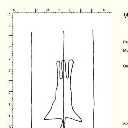
Re
Mo
Qu
Ab