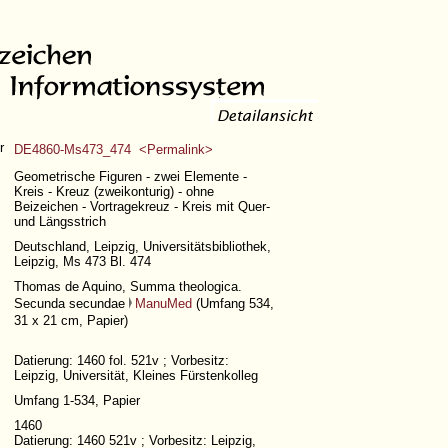
r
DE4860-Ms473_474 <Permalink>
Geometrische Figuren - zwei Elemente -
Kreis - Kreuz (zweikonturig) - ohne
Beizeichen - Vortragekreuz - Kreis mit Quer-
und Längsstrich
Deutschland, Leipzig, Universitätsbibliothek,
Leipzig, Ms 473 Bl. 474
Thomas de Aquino, Summa theologica.
Secunda secundae
ManuMed
(
Umfang 534
,
31 x 21 cm, Papier)
Datierung: 1460 fol. 521v ; Vorbesitz:
Leipzig, Universität, Kleines Fürstenkolleg
Umfang 1-534
, Papier
1460
Datierung: 1460 521v ; Vorbesitz: Leipzig,