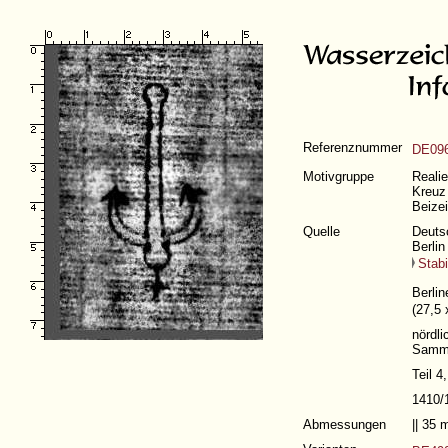
Referenznummer
DE096
Motivgruppe
Realie
Kreuz 
Beize
Quelle
Deutsc
Berlin
Stabi
Berlin
(27,5 
nördli
Samml
Teil 4
1410/
Abmessungen
|| 35