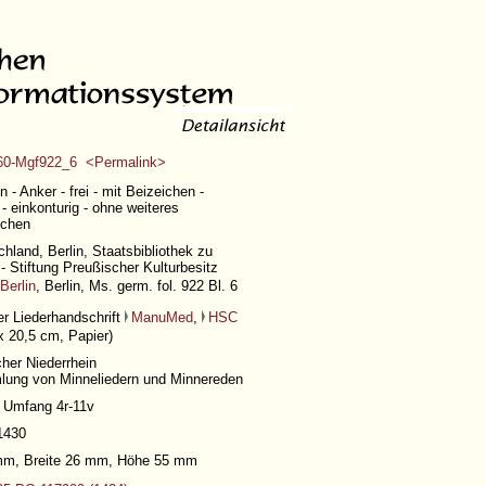
0-Mgf922_6 <Permalink>
n - Anker - frei - mit Beizeichen -
- einkonturig - ohne weiteres
ichen
hland, Berlin, Staatsbibliothek zu
 - Stiftung Preußischer Kulturbesitz
Berlin
, Berlin, Ms. germ. fol. 922 Bl. 6
er Liederhandschrift
ManuMed
,
HSC
x 20,5 cm, Papier)
cher Niederrhein
ung von Minneliedern und Minnereden
,
Umfang 4r-11v
1430
 mm, Breite 26 mm, Höhe 55 mm