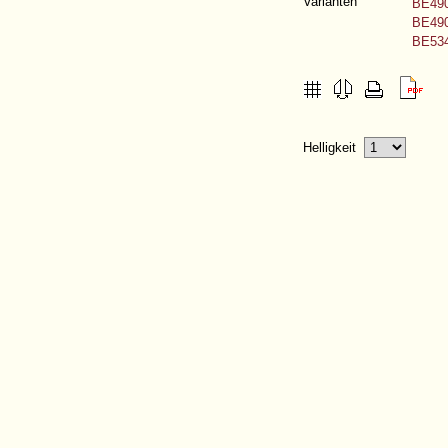
Varianten
BE490
BE490
BE534
Helligkeit