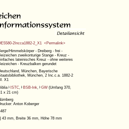
DE5580-2Incca1882-2_X1 <Permalink>
erge/Himmelskörper - Dreiberg - frei -
eizeichen zweikonturige Stange - Kreuz -
infaches lateinisches Kreuz - ohne weiteres
Beizeichen - Kreuzbalken gerundet
Deutschland, München, Bayerische
taatsbibliothek, München, 2 Inc.c.a. 1882-2
l. X1
iblia
ISTC
,
BSB-Ink
,
GW
(
Umfang 370
,
31 x 21 cm)
Nürnberg
Drucker: Anton Koberger
1487
||| 43 mm, Breite 36 mm, Höhe 78 mm