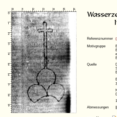
Referenznummer
Motivgruppe
B
B
e
Quelle
S
B
B
Abmessungen