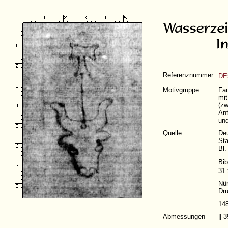
Referenznummer
DE
Motivgruppe
Fau
mit
(zw
Ant
und
Quelle
De
Sta
Bl.
Bib
31 
Nü
Dru
14
Abmessungen
||