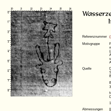
Referenznummer
D
Motivgruppe
F
m
(
A
u
A
Quelle
D
S
B
B
3
N
D
1
Abmessungen
|