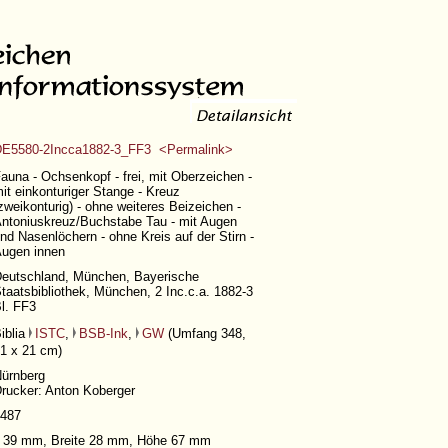
E5580-2Incca1882-3_FF3 <Permalink>
auna - Ochsenkopf - frei, mit Oberzeichen -
it einkonturiger Stange - Kreuz
zweikonturig) - ohne weiteres Beizeichen -
ntoniuskreuz/Buchstabe Tau - mit Augen
nd Nasenlöchern - ohne Kreis auf der Stirn -
ugen innen
eutschland, München, Bayerische
taatsbibliothek, München, 2 Inc.c.a. 1882-3
l. FF3
iblia
ISTC
,
BSB-Ink
,
GW
(
Umfang 348
,
1 x 21 cm)
ürnberg
rucker: Anton Koberger
487
| 39 mm, Breite 28 mm, Höhe 67 mm