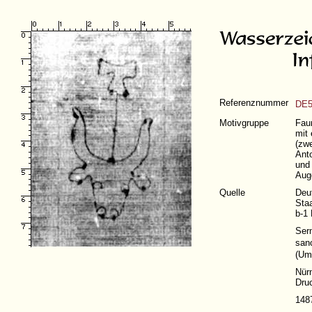
Referenznummer
DE5
Motivgruppe
Faun
mit 
(zwe
Ant
und 
Aug
Quelle
Deu
Staa
b-1 
Ser
sanc
(
Um
Nür
Dru
148