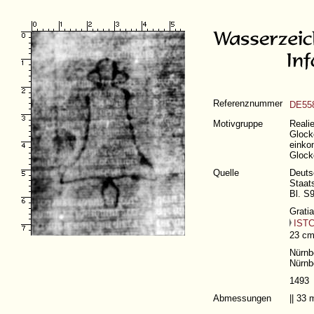
Referenznummer
DE558
Motivgruppe
Realie
Glock
einkon
Glock
Quelle
Deuts
Staat
Bl. S
Grati
IST
23 cm
Nürnb
Nürnb
1493
Abmessungen
|| 33