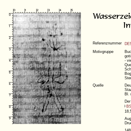
Referenznummer
DE5
Motivgruppe
Buc
got
- v
Que
Sch
Bog
Ste
Quelle
Deu
Sta
Bl. 
Der
BS
18,
Aug
Dru
148