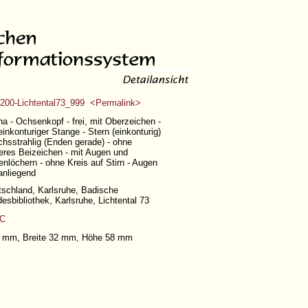
200-Lichtental73_999 <Permalink>
a - Ochsenkopf - frei, mit Oberzeichen -
einkonturiger Stange - Stern (einkonturig)
chsstrahlig (Enden gerade) - ohne
eres Beizeichen - mit Augen und
nlöchern - ohne Kreis auf Stirn - Augen
/anliegend
schland, Karlsruhe, Badische
esbibliothek, Karlsruhe, Lichtental 73
C
38 mm, Breite 32 mm, Höhe 58 mm