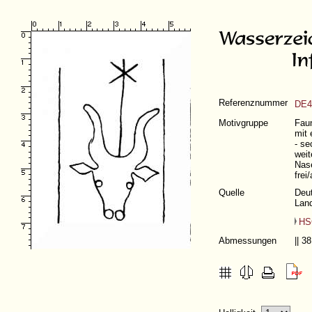
Referenznummer
DE4
Motivgruppe
Faun
mit 
- se
weit
Nase
frei
Quelle
Deut
Land
HS
Abmessungen
|| 