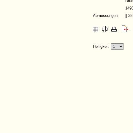
Druc
149
Abmessungen
|| 3
Helligkeit