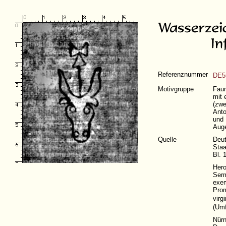
Referenznummer
DE5
Motivgruppe
Faun
mit 
(zwe
Anto
und 
Aug
Quelle
Deut
Staa
Bl. 
Hero
Serm
exem
Prom
virg
(
Umf
Nürn