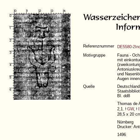
Referenznummer
DE5580-2In
Motivgruppe
Fauna - Ochs
mit einkontu
(zweikonturi
Antoniuskre
und Nasenlöc
Augen innen
Quelle
Deutschland
Staatsbiblio
Bl. dd8
Thomas de A
2,1.
GW
,
28,5 x 20 c
Nürnberg
Drucker: An
1496